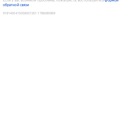
Если у вас возникли проблемы, пожалуйста, воспользуйтесь
формой
обратной связи
9181400415058007261
:
1786080969